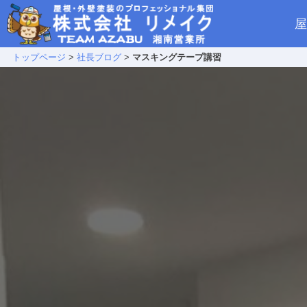
屋
トップページ
>
社長ブログ
>
マスキングテープ講習