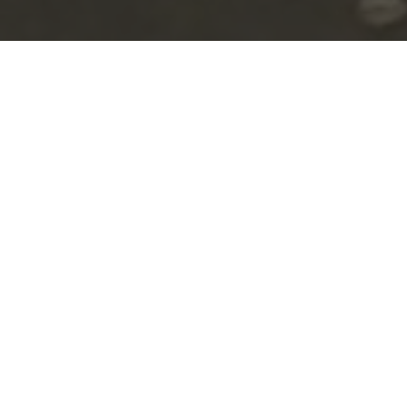
2018/8/14
感謝！
お盆は2日間お休み頂いて今年初めての子供達とのお出
かけ！妻の実家の諏訪市に行ってきました！恥ずかしな
がら最近知りましたがこの諏訪市、地元秦野市と姉妹都
市(-_-)
子供達も久々の父親とのお出かけめっちゃご満悦そうで
良かったです(^_^)
こうして出かけられるのも日々応援してくださるお客
様、留守を守ってくれる社員のおかげと改めて感謝で
す。