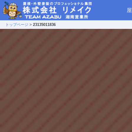
屋
トップページ
>
23135011836