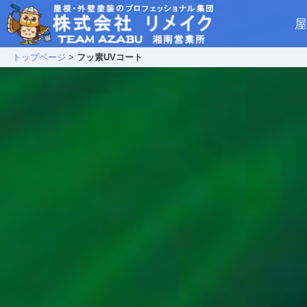
屋
トップページ
>
フッ素UVコート